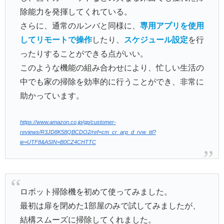
除能力を発揮してくれている。
さらに、通常のルンバと同様に、
専用アプリを使用
してリモートで操作
したり、
スケジュール設定
を行
ったりすることができる点がいい。
このような機能の組み合わせにより、忙しい生活の
中でも家の掃除を効率的に行うことができ、非常に
助かっています。
https://www.amazon.co.jp/gp/customer-
reviews/R3JD8K58QBCDO2/ref=cm_cr_arp_d_rvw_ttl?
ie=UTF8&ASIN=B0CZ4CHTTC
ロボット掃除機を初めて使ってみました。
最初は扉を閉めた1部屋のみで試してみましたが、
結構スムーズに掃除してくれました。