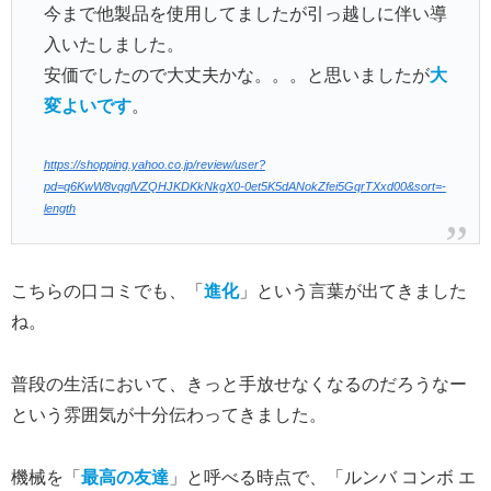
今まで他製品を使用してましたが引っ越しに伴い導
入いたしました。
安価でしたので大丈夫かな。。。と思いましたが
大
変よいです
。
https://shopping.yahoo.co.jp/review/user?
pd=q6KwW8vqglVZQHJKDKkNkgX0-0et5K5dANokZfei5GqrTXxd00&sort=-
length
こちらの口コミでも、「
進化
」という言葉が出てきました
ね。
普段の生活において、きっと手放せなくなるのだろうなー
という雰囲気が十分伝わってきました。
機械を「
最高の友達
」と呼べる時点で、「ルンバ コンボ エ