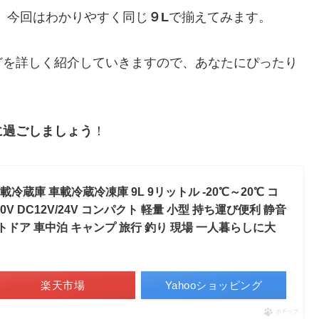
が、今回はわかりやすく同じ
９L
で揃えてみます。
どを詳しく紹介していきますので、あなたにぴったり
に過ごしましょう
！
載冷蔵庫 車載冷蔵冷凍庫 9L 9リットル -20℃～20℃ コ
V DC12V/24V コンパクト 軽量 小型 持ち運び便利 静音
ウトドア 車中泊 キャンプ 旅行 釣り 現場 一人暮らしに大
楽天市場
Yahooショッピング
ポチップ