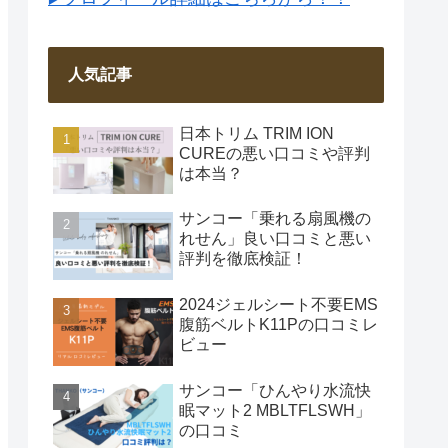
人気記事
日本トリム TRIM ION
CUREの悪い口コミや評判
は本当？
サンコー「乗れる扇風機の
れせん」良い口コミと悪い
評判を徹底検証！
2024ジェルシート不要EMS
腹筋ベルトK11Pの口コミレ
ビュー
サンコー「ひんやり水流快
眠マット2 MBLTFLSWH」
の口コミ